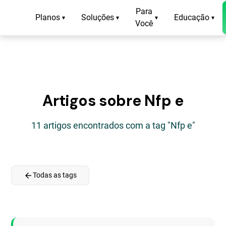
Para
Planos
Soluções
Educação
▾
▾
▾
▾
Você
Artigos sobre Nfp e
11 artigos encontrados com a tag "Nfp e"
arrow_back
Todas as tags