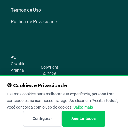
Termos de Uso
Política de Privacidade
Av.
Osvaldo
Copyright
Aranha
© 2026
1022 –
Aegro.
Bom
🍪 Cookies e Privacidade
play_circle
camera_alt
public
work
Todos os
Fim,
direitos
Usamos cookies para melhorar sua experiência, personalizar
Porto
reservados.
conteúdo e analisar nosso tráfego. Ao clicar em "Aceitar todos",
Alegre –
você concorda com o uso de cookies.
Saiba mais
RS
Configurar
Aceitar todos