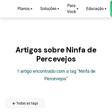
Para
Planos
Soluções
Educação
▾
▾
▾
▾
Você
Artigos sobre Ninfa de
Percevejos
1 artigo encontrado com a tag "Ninfa de
Percevejos"
arrow_back
Todas as tags