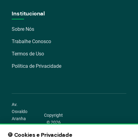
Institucional
Sobre Nós
Trabalhe Conosco
Termos de Uso
Política de Privacidade
Av.
Osvaldo
Copyright
Aranha
© 2026
1022 –
Aegro.
Bom
🍪 Cookies e Privacidade
play_circle
camera_alt
public
work
Todos os