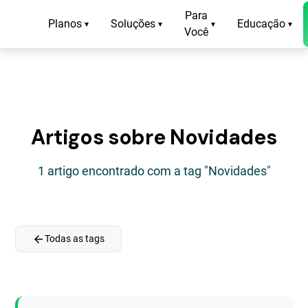
Para
Planos
Soluções
Educação
▾
▾
▾
▾
Você
Artigos sobre Novidades
1 artigo encontrado com a tag "Novidades"
arrow_back
Todas as tags