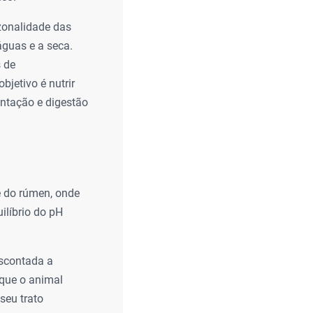
azonalidade das
águas e a seca.
s de
jetivo é nutrir
ntação e digestão
e do rúmen, onde
ilíbrio do pH
scontada a
 que o animal
seu trato