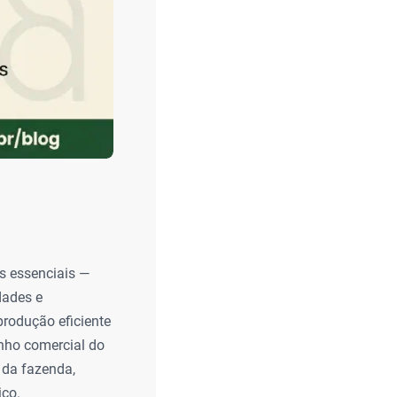
es essenciais —
dades e
rodução eficiente
anho comercial do
 da fazenda,
ico.