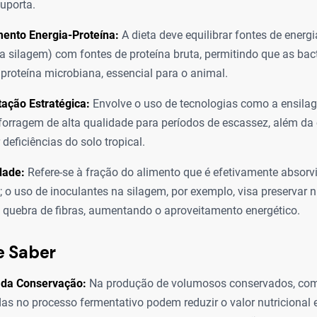
suporta.
ento Energia-Proteína:
A dieta deve equilibrar fontes de ener
a silagem) com fontes de proteína bruta, permitindo que as bac
 proteína microbiana, essencial para o animal.
ação Estratégica:
Envolve o uso de tecnologias como a ensila
forragem de alta qualidade para períodos de escassez, além da
 deficiências do solo tropical.
idade:
Refere-se à fração do alimento que é efetivamente absorv
 o uso de inoculantes na silagem, por exemplo, visa preservar n
 quebra de fibras, aumentando o aproveitamento energético.
e Saber
 da Conservação:
Na produção de volumosos conservados, com
das no processo fermentativo podem reduzir o valor nutricional