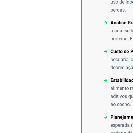
uso de ino
perdas.
Análise B
a análise 
proteína, 
Custo de 
pecuária; 
depreciaçã
Estabilida
alimento r
aditivos q
ao cocho.
Planejame
esperada (