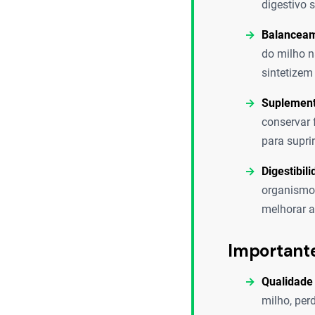
digestivo 
Balanceam
do milho n
sintetizem
Suplement
conservar 
para suprir
Digestibil
organismo;
melhorar a
Important
Qualidade
milho, per