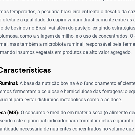
emas temperados, a pecuária brasileira enfrenta o desafio da s
 oferta e a qualidade do capim variam drasticamente entre as 
ção de bovinos no Brasil vai além do pastejo, exigindo estratégia
lumosa, como a silagem de milho, e o uso de concentrados. O ob
mal, mas também a microbiota ruminal, responsável pela ferme
ormando insumos vegetais em produtos de alto valor agregado.
Características
 Ruminal:
A base da nutrição bovina é o funcionamento eficient
smos fermentam a celulose e hemicelulose das forragens; o equ
crucial para evitar distúrbios metabólicos como a acidose.
eca (MS):
O consumo é medido em matéria seca (o alimento de
sendo este o principal indicador para formular dietas e garantir
uantidade necessária de nutrientes concentrados no volume que 