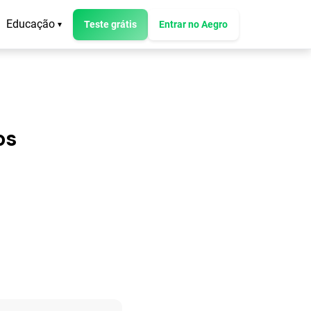
Educação
Teste grátis
Entrar no Aegro
▾
os