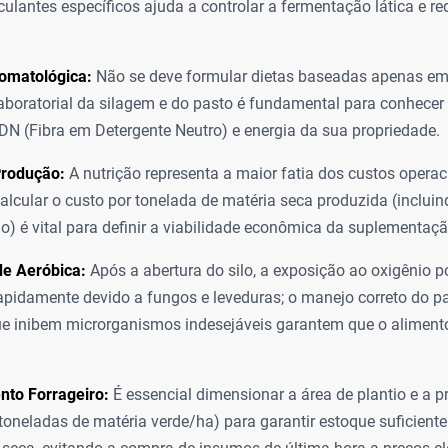
culantes específicos ajuda a controlar a fermentação lática e re
romatológica:
Não se deve formular dietas baseadas apenas em
laboratorial da silagem e do pasto é fundamental para conhecer 
FDN (Fibra em Detergente Neutro) e energia da sua propriedade.
Produção:
A nutrição representa a maior fatia dos custos operac
calcular o custo por tonelada de matéria seca produzida (inclui
o) é vital para definir a viabilidade econômica da suplementaçã
de Aeróbica:
Após a abertura do silo, a exposição ao oxigênio po
apidamente devido a fungos e leveduras; o manejo correto do pa
ue inibem microrganismos indesejáveis garantem que o alimen
nto Forrageiro:
É essencial dimensionar a área de plantio e a p
toneladas de matéria verde/ha) para garantir estoque suficiente