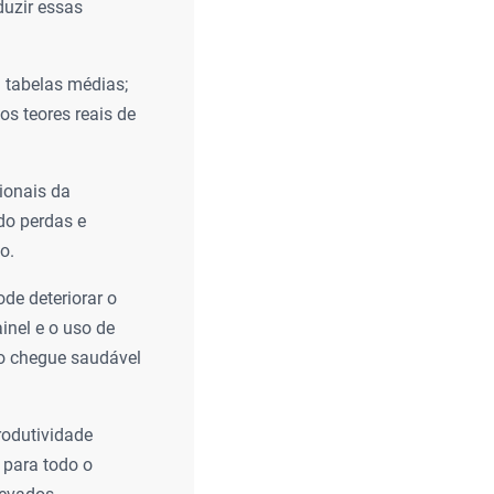
duzir essas
 tabelas médias;
os teores reais de
ionais da
ndo perdas e
o.
de deteriorar o
inel e o uso de
to chegue saudável
rodutividade
 para todo o