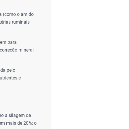
gia (como o amido
térias ruminais
gem para
 correção mineral
ida pelo
utrientes e
o a silagem de
 em mais de 20%; o