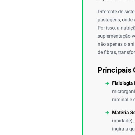
Diferente de sist
pastagens, onde a
Por isso, a nutri
suplementação vo
não apenas o ani
de fibras, transf
Principais 
Fisiologia
microrgani
ruminal é 
Matéria S
umidade), 
ingira a q