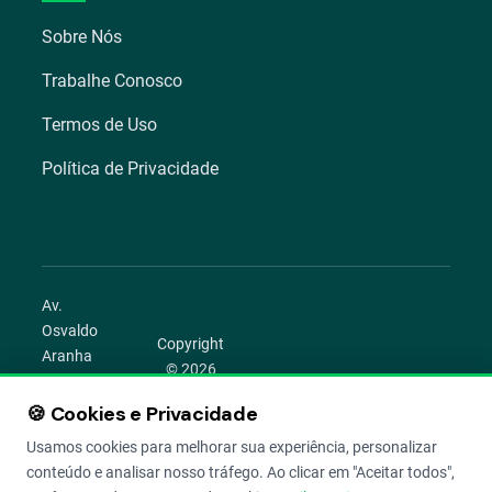
Sobre Nós
Trabalhe Conosco
Termos de Uso
Política de Privacidade
Av.
Osvaldo
Copyright
Aranha
© 2026
1022 –
Aegro.
Bom
🍪 Cookies e Privacidade
play_circle
camera_alt
public
work
Todos os
Fim,
direitos
Usamos cookies para melhorar sua experiência, personalizar
Porto
reservados.
conteúdo e analisar nosso tráfego. Ao clicar em "Aceitar todos",
Alegre –