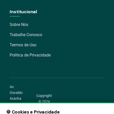
Institucional
Sobre Nós
Trabalhe Conosco
Termos de Uso
Política de Privacidade
Av.
Osvaldo
Copyright
Aranha
© 2026
1022 –
Aegro.
Bom
🍪 Cookies e Privacidade
play_circle
camera_alt
public
work
Todos os