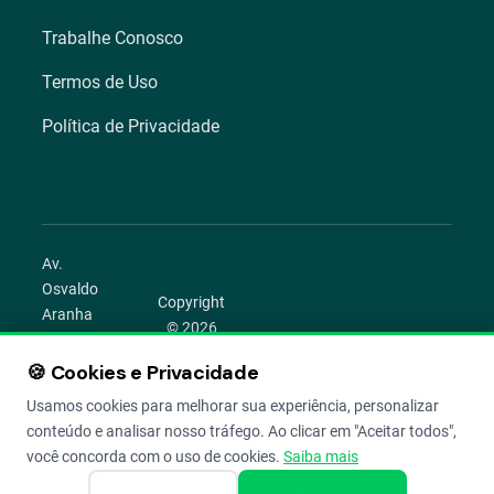
Trabalhe Conosco
Termos de Uso
Política de Privacidade
Av.
Osvaldo
Copyright
Aranha
© 2026
1022 –
Aegro.
Bom
🍪 Cookies e Privacidade
play_circle
camera_alt
public
work
Todos os
Fim,
direitos
Usamos cookies para melhorar sua experiência, personalizar
Porto
reservados.
conteúdo e analisar nosso tráfego. Ao clicar em "Aceitar todos",
Alegre –
você concorda com o uso de cookies.
Saiba mais
RS