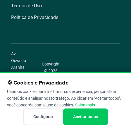
Termos de Uso
Política de Privacidade
Av.
Osvaldo
Copyright
Aranha
© 2026
1022 –
Aegro.
Bom
🍪 Cookies e Privacidade
play_circle
camera_alt
public
work
Todos os
Fim,
direitos
Usamos cookies para melhorar sua experiência, personalizar
Porto
reservados.
conteúdo e analisar nosso tráfego. Ao clicar em "Aceitar todos",
Alegre –
você concorda com o uso de cookies.
Saiba mais
RS
Configurar
Aceitar todos