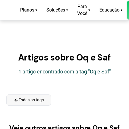
Para
Planos
Soluções
Educação
▾
▾
▾
▾
Você
Artigos sobre Oq e Saf
1 artigo encontrado com a tag "Oq e Saf"
arrow_back
Todas as tags
Veja outros artigos sobre Oq e Saf