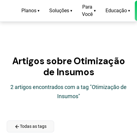
Para
Planos
Soluções
Educação
▾
▾
▾
▾
Você
Artigos sobre Otimização
de Insumos
2 artigos encontrados com a tag "Otimização de
Insumos"
arrow_back
Todas as tags