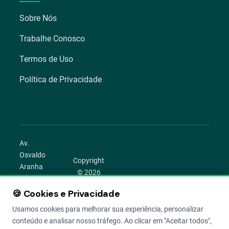
Sobre Nós
Trabalhe Conosco
Termos de Uso
Política de Privacidade
Av.
Osvaldo
Copyright
Aranha
© 2026
1022 –
Aegro.
Bom
🍪 Cookies e Privacidade
play_circle
camera_alt
public
work
Todos os
Fim,
direitos
Usamos cookies para melhorar sua experiência, personalizar
Porto
reservados.
conteúdo e analisar nosso tráfego. Ao clicar em "Aceitar todos",
Alegre –