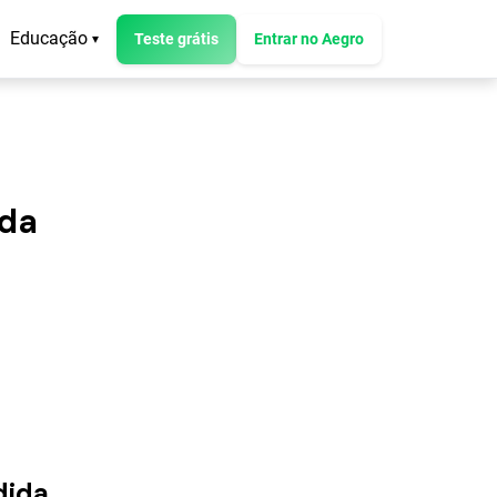
Educação
Teste grátis
Entrar no Aegro
▾
ida
dida