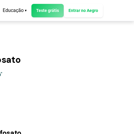
Educação
Teste grátis
Entrar no Aegro
▾
osato
"
ifosato