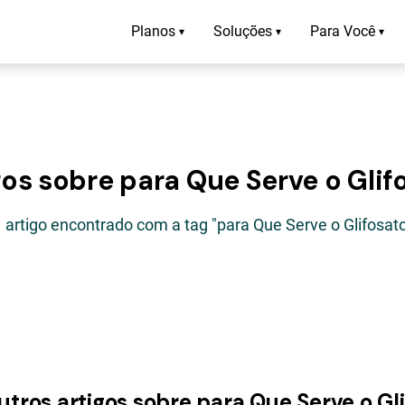
Planos
Soluções
Para Você
▾
▾
▾
gos sobre para Que Serve o Glif
 artigo encontrado com a tag "para Que Serve o Glifosato
utros artigos sobre para Que Serve o Gl