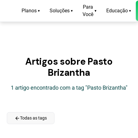
Para
Planos
Soluções
Educação
▾
▾
▾
▾
Você
Artigos sobre Pasto
Brizantha
1 artigo encontrado com a tag "Pasto Brizantha"
arrow_back
Todas as tags