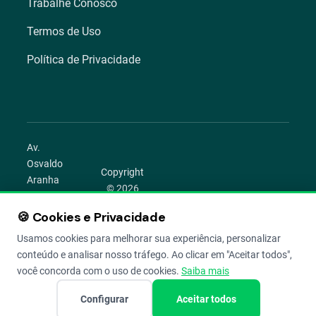
Trabalhe Conosco
Termos de Uso
Política de Privacidade
Av.
Osvaldo
Copyright
Aranha
© 2026
1022 –
Aegro.
Bom
🍪 Cookies e Privacidade
play_circle
camera_alt
public
work
Todos os
Fim,
direitos
Usamos cookies para melhorar sua experiência, personalizar
Porto
reservados.
conteúdo e analisar nosso tráfego. Ao clicar em "Aceitar todos",
Alegre –
você concorda com o uso de cookies.
Saiba mais
RS
Configurar
Aceitar todos