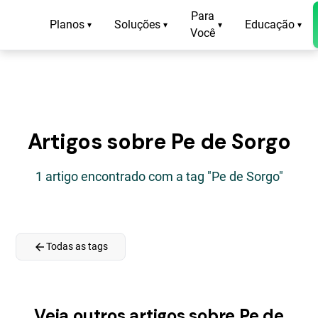
Para
Planos
Soluções
Educação
▾
▾
▾
▾
Você
Artigos sobre Pe de Sorgo
1 artigo encontrado com a tag "Pe de Sorgo"
arrow_back
Todas as tags
Veja outros artigos sobre Pe de