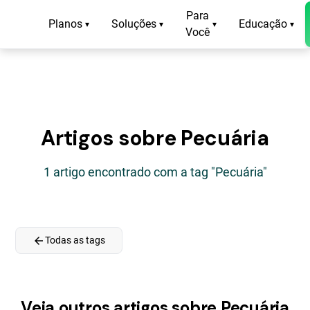
Para
Planos
Soluções
Educação
▾
▾
▾
▾
Você
Artigos sobre Pecuária
1 artigo encontrado com a tag "Pecuária"
arrow_back
Todas as tags
Veja outros artigos sobre Pecuária