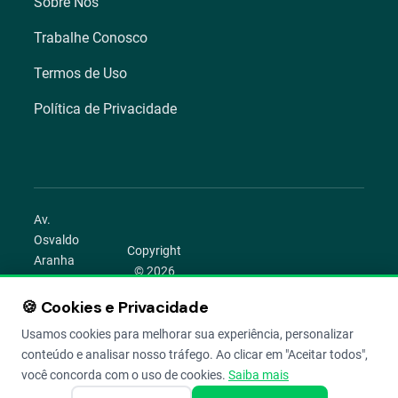
Sobre Nós
Trabalhe Conosco
Termos de Uso
Política de Privacidade
Av.
Osvaldo
Copyright
Aranha
© 2026
1022 –
Aegro.
Bom
🍪 Cookies e Privacidade
play_circle
camera_alt
public
work
Todos os
Fim,
direitos
Usamos cookies para melhorar sua experiência, personalizar
Porto
reservados.
conteúdo e analisar nosso tráfego. Ao clicar em "Aceitar todos",
Alegre –
você concorda com o uso de cookies.
Saiba mais
RS