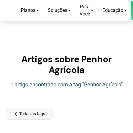
Para
Planos
Soluções
Educação
▾
▾
▾
▾
Você
Artigos sobre Penhor
Agrícola
1 artigo encontrado com a tag "Penhor Agrícola"
arrow_back
Todas as tags