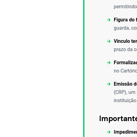
permitindo
Figura do f
guarda, co
Vínculo te
prazo da o
Formalizaç
no Cartóri
Emissão d
(CRP), um 
instituição
Important
Impedimen