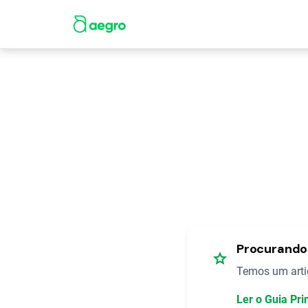
Procurando 
star
Temos um artig
Ler o Guia Pri