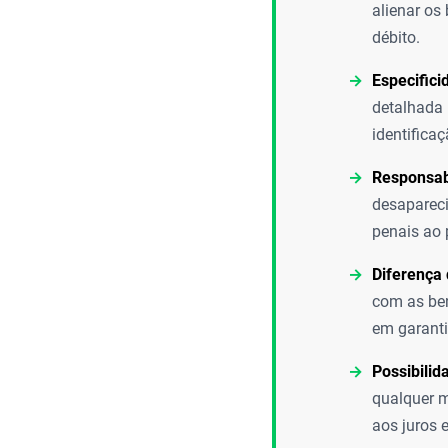
alienar os
débito.
Especifici
detalhada 
identifica
Responsabi
desapareci
penais ao 
Diferença 
com as ben
em garanti
Possibilid
qualquer m
aos juros 