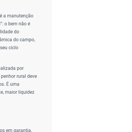
l é a manutenção
a”: o bem não é
lidade do
inâmica do campo,
seu ciclo
ualizada por
 penhor rural deve
ros. É uma
e, maior liquidez
os em garantia,