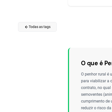
arrow_back
Todas as tags
O que é Pe
O penhor rural é 
para viabilizar a
contrato, no qual
semoventes (anim
cumprimento de um
reduzir o risco d