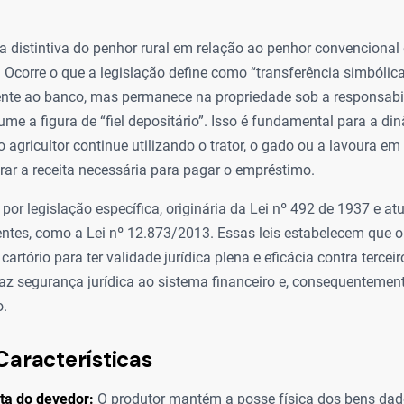
a distintiva do penhor rural em relação ao penhor convenciona
Ocorre o que a legislação define como “transferência simbólic
ente ao banco, mas permanece na propriedade sob a responsabi
ume a figura de “fiel depositário”. Isso é fundamental para a d
o agricultor continue utilizando o trator, o gado ou a lavoura em 
rar a receita necessária para pagar o empréstimo.
 por legislação específica, originária da Lei nº 492 de 1937 e at
ntes, como a Lei nº 12.873/2013. Essas leis estabelecem que o
cartório para ter validade jurídica plena e eficácia contra tercei
az segurança jurídica ao sistema financeiro e, consequentement
o.
Características
ta do devedor:
O produtor mantém a posse física dos bens dad