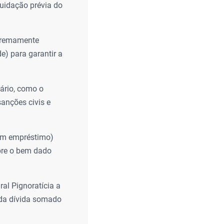
quidação prévia do
xtremamente
e) para garantir a
ário, como o
anções civis e
 um empréstimo)
obre o bem dado
ral Pignoratícia a
 da dívida somado