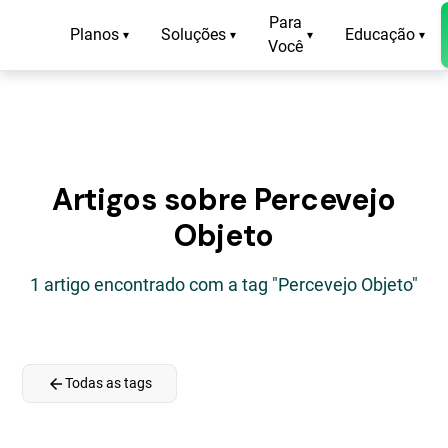
Para
Planos
Soluções
Educação
▾
▾
▾
▾
Você
Artigos sobre Percevejo
Objeto
1 artigo encontrado com a tag "Percevejo Objeto"
arrow_back
Todas as tags