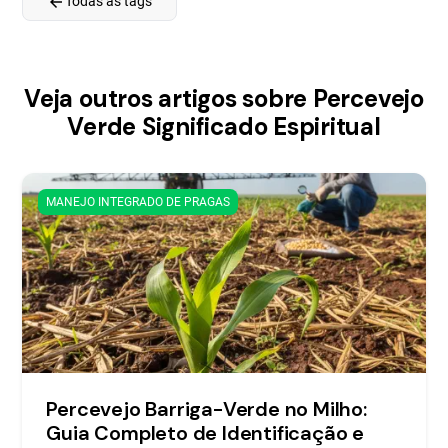
arrow_back
Todas as tags
Veja outros artigos sobre Percevejo
Verde Significado Espiritual
MANEJO INTEGRADO DE PRAGAS
Percevejo Barriga-Verde no Milho:
Guia Completo de Identificação e