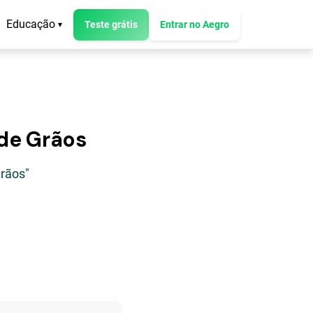
Educação
Teste grátis
Entrar no Aegro
▾
de Grãos
rãos"