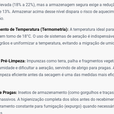
levada (18% a 22%), mas a armazenagem segura exige a reduçã
e 13%. Armazenar acima desse nível dispara o risco de aquecim
ão.
ento de Temperatura (Termometria):
A temperatura ideal par
 em torno de 18°C. O uso de sistemas de aeração é indispensável
rãos e uniformizar a temperatura, evitando a migração de umi
 Pré-Limpeza:
Impurezas como terra, palha e fragmentos veget
midade e dificultar a aeração, servindo de abrigo para pragas. 
mpeza eficiente antes da secagem é uma das medidas mais efic
e Pragas:
Insetos de armazenamento (como gorgulhos e traça
massivos. A higienização completa dos silos antes do recebime
ramento constante para fumigação (expurgo) quando necessári
s.