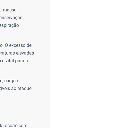
da massa
conservação
espiração
o. O excesso de
raturas elevadas
é vital para a
, carga e
íveis ao ataque
ita ocorre com