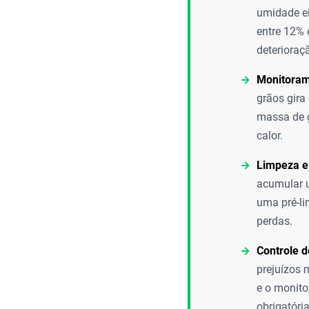
umidade e
entre 12% 
deterioraç
Monitoram
grãos gira
massa de g
calor.
Limpeza e
acumular u
uma pré-li
perdas.
Controle d
prejuízos 
e o monito
obrigatória