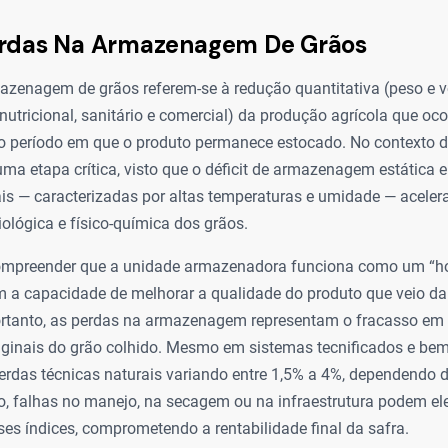
erdas Na Armazenagem De Grãos
azenagem de grãos referem-se à redução quantitativa (peso e 
r nutricional, sanitário e comercial) da produção agrícola que oc
e o período em que o produto permanece estocado. No contexto 
é uma etapa crítica, visto que o déficit de armazenagem estática 
cais — caracterizadas por altas temperaturas e umidade — acele
iológica e físico-química dos grãos.
mpreender que a unidade armazenadora funciona como um “hot
em a capacidade de melhorar a qualidade do produto que veio da
Portanto, as perdas na armazenagem representam o fracasso em
riginais do grão colhido. Mesmo em sistemas tecnificados e bem
rdas técnicas naturais variando entre 1,5% a 4%, dependendo d
o, falhas no manejo, na secagem ou na infraestrutura podem el
es índices, comprometendo a rentabilidade final da safra.