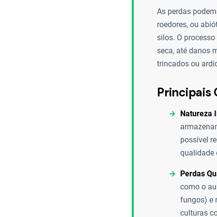
As perdas podem 
roedores, ou abi
silos. O process
seca, até danos 
trincados ou ard
Principais 
Natureza I
armazename
possível r
qualidade 
Perdas Qua
como o aum
fungos) e 
culturas c