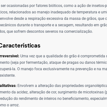
ser ocasionadas por fatores bióticos, como a ação de insetos-p
óticos, relacionados ao manejo inadequado de temperatura e um
o envolve desde a respiração excessiva da massa de grãos, que
mecânicos durante o transporte e a secagem, resultando em grã
idos, que sofrem descontos severos na comercialização.
Características
rreversível:
Uma vez que a qualidade do grão é comprometida 
nto (seja por fermentação, ataque de pragas ou danos térmic
ecuperá-la. O manejo foca exclusivamente na prevenção e na 
existente.
litativas:
Envolvem a alteração das propriedades organolépticas
ento da acidez, alteração de cor, surgimento de micotoxinas (
redução do rendimento de inteiros no beneficiamento, especialm
omo o arroz.