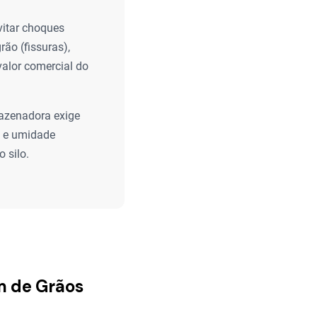
vitar choques
ão (fissuras),
valor comercial do
azenadora exige
e e umidade
 silo.
m de Grãos