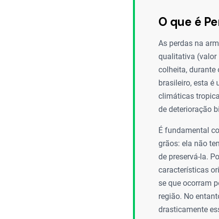
O que é P
As perdas na arm
qualitativa (valo
colheita, durant
brasileiro, esta 
climáticas tropi
de deterioração b
É fundamental co
grãos: ela não t
de preservá-la. 
características o
se que ocorram pe
região. No entant
drasticamente ess