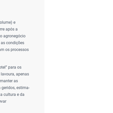
volume) e
orre após a
do agronegócio
e as condições
ram os processos
el” para os
 lavoura, apenas
 manter as
 geridos, estima-
a cultura e da
evar