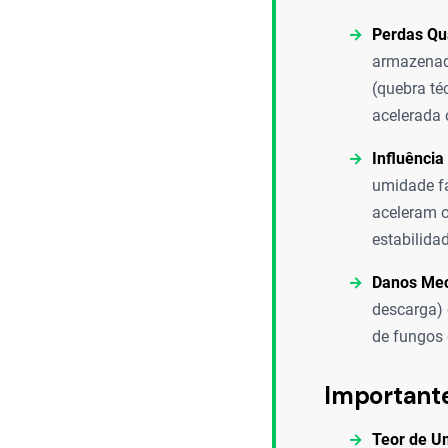
Perdas Qua
armazenada
(quebra té
acelerada 
Influênci
umidade f
aceleram o
estabilida
Danos Mec
descarga) 
de fungos 
Important
Teor de Um