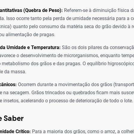
ntitativas (Quebra de Peso):
Referem-se à diminuição física 
. Isso ocorre tanto pela perda de umidade necessária para a 
cnica) quanto pelo consumo da matéria seca do grão devido à r
ou alimentação de pragas.
a da Umidade e Temperatura:
São os dois pilares da conservaçã
avorece o desenvolvimento de microrganismos, enquanto tempe
 metabolismo dos grãos e das pragas. O equilíbrio higroscópico 
de da massa.
ânicos:
Ocorrem durante a movimentação dos grãos (transporte
e na secagem. Grãos trincados ou quebrados ficam mais suscet
e insetos, acelerando o processo de deterioração de todo o lote.
e Saber
idade Crítico:
Para a maioria dos grãos, como o arroz, a colhe