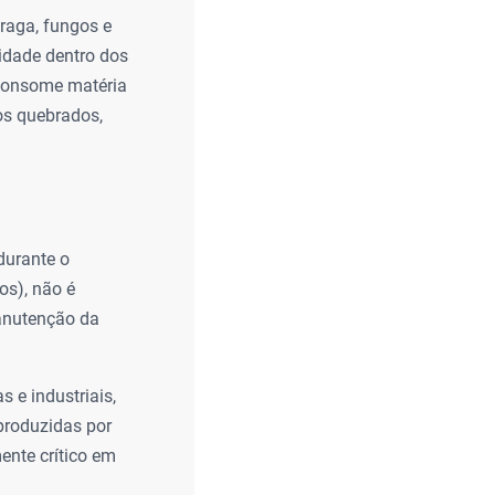
raga, fungos e
idade dentro dos
 consome matéria
os quebrados,
durante o
os), não é
manutenção da
 e industriais,
produzidas por
ente crítico em