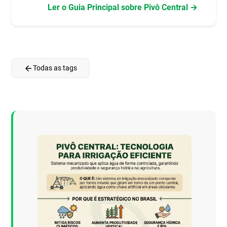
Ler o Guia Principal sobre Pivô Central →
arrow_back
Todas as tags