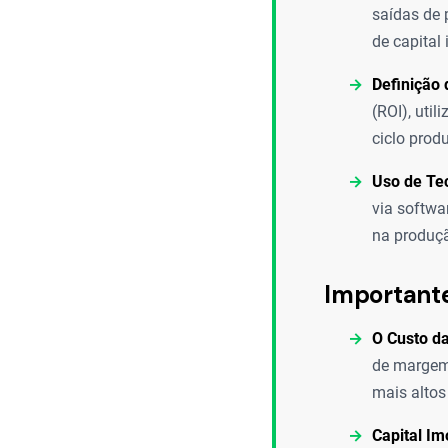
saídas de 
de capital
Definição 
(ROI), uti
ciclo produ
Uso de Te
via softwa
na produç
Important
O Custo d
de margem 
mais altos
Capital Im