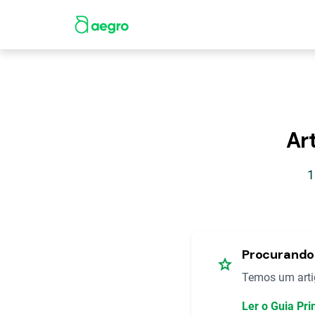
Ar
1
Procurando 
star
Temos um artig
Ler o Guia Pr