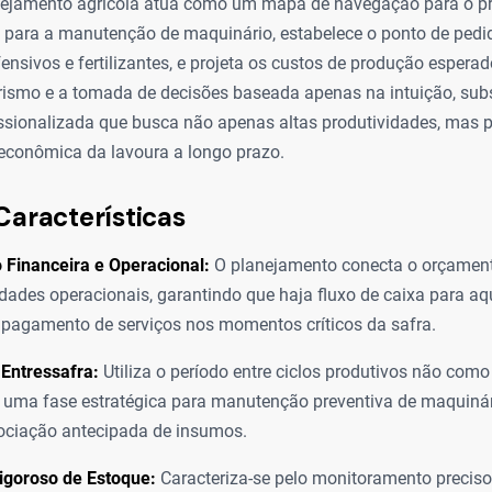
anejamento agrícola atua como um mapa de navegação para o pro
para a manutenção de maquinário, estabelece o ponto de pedi
ensivos e fertilizantes, e projeta os custos de produção espera
rismo e a tomada de decisões baseada apenas na intuição, subs
ssionalizada que busca não apenas altas produtividades, mas p
 econômica da lavoura a longo prazo.
Características
 Financeira e Operacional:
O planejamento conecta o orçament
dades operacionais, garantindo que haja fluxo de caixa para aq
pagamento de serviços nos momentos críticos da safra.
Entressafra:
Utiliza o período entre ciclos produtivos não com
ma fase estratégica para manutenção preventiva de maquinári
ociação antecipada de insumos.
igoroso de Estoque:
Caracteriza-se pelo monitoramento preciso