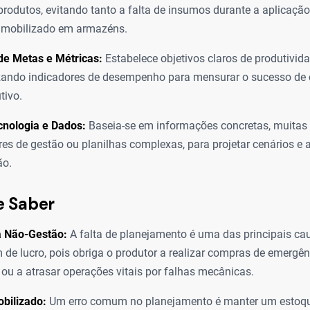
produtos, evitando tanto a falta de insumos durante a aplicaçã
 imobilizado em armazéns.
de Metas e Métricas:
Estabelece objetivos claros de produtivida
lizando indicadores de desempenho para mensurar o sucesso de
tivo.
cnologia e Dados:
Baseia-se em informações concretas, muitas 
res de gestão ou planilhas complexas, para projetar cenários e 
ão.
e Saber
a Não-Gestão:
A falta de planejamento é uma das principais ca
de lucro, pois obriga o produtor a realizar compras de emergê
 ou a atrasar operações vitais por falhas mecânicas.
obilizado:
Um erro comum no planejamento é manter um estoqu