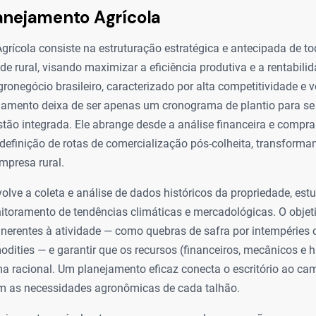
anejamento Agrícola
rícola consiste na estruturação estratégica e antecipada de to
e rural, visando maximizar a eficiência produtiva e a rentabili
ronegócio brasileiro, caracterizado por alta competitividade e v
jamento deixa de ser apenas um cronograma de plantio para se
stão integrada. Ele abrange desde a análise financeira e compr
 definição de rotas de comercialização pós-colheita, transform
mpresa rural.
olve a coleta e análise de dados históricos da propriedade, est
toramento de tendências climáticas e mercadológicas. O objeti
 inerentes à atividade — como quebras de safra por intempéries
dities — e garantir que os recursos (financeiros, mecânicos e
ma racional. Um planejamento eficaz conecta o escritório ao ca
om as necessidades agronômicas de cada talhão.