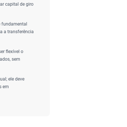
ar capital de giro
é fundamental
ta a transferência
r flexível o
erados, sem
al; ele deve
os em