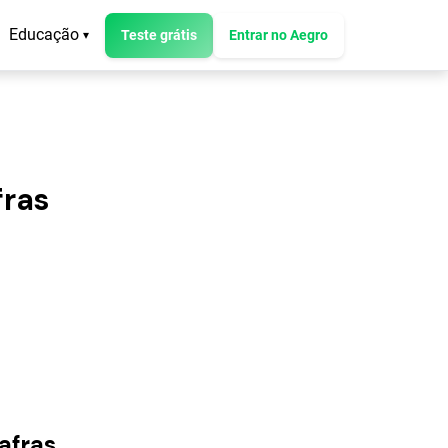
Educação
Teste grátis
Entrar no Aegro
▾
fras
afras