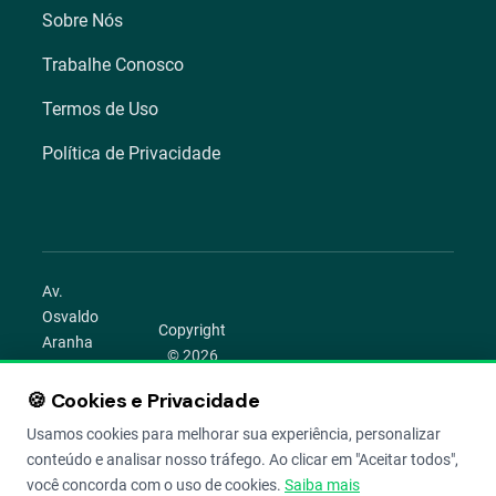
Sobre Nós
Trabalhe Conosco
Termos de Uso
Política de Privacidade
Av.
Osvaldo
Copyright
Aranha
© 2026
1022 –
Aegro.
Bom
🍪 Cookies e Privacidade
play_circle
camera_alt
public
work
Todos os
Fim,
direitos
Usamos cookies para melhorar sua experiência, personalizar
Porto
reservados.
conteúdo e analisar nosso tráfego. Ao clicar em "Aceitar todos",
Alegre –
você concorda com o uso de cookies.
Saiba mais
RS