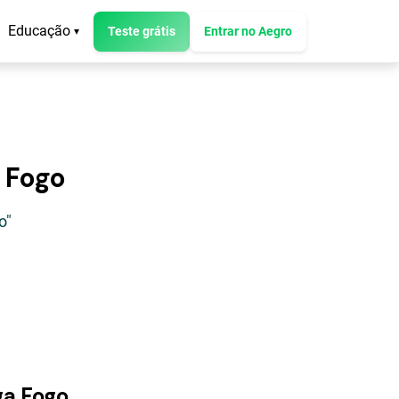
Educação
Teste grátis
Entrar no Aegro
▾
 Fogo
o"
ga Fogo