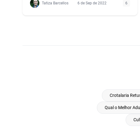
Tatiza Barcellos
6 de Sep de 2022
6
Crotalaria Retu
Qual o Melhor Adu
Cul