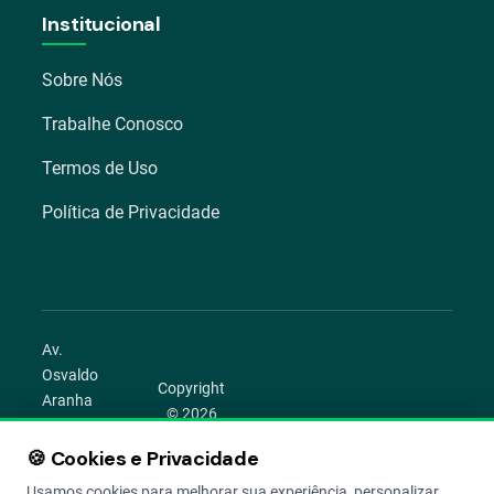
Institucional
Sobre Nós
Trabalhe Conosco
Termos de Uso
Política de Privacidade
Av.
Osvaldo
Copyright
Aranha
© 2026
1022 –
Aegro.
Bom
🍪 Cookies e Privacidade
play_circle
camera_alt
public
work
Todos os
Fim,
direitos
Usamos cookies para melhorar sua experiência, personalizar