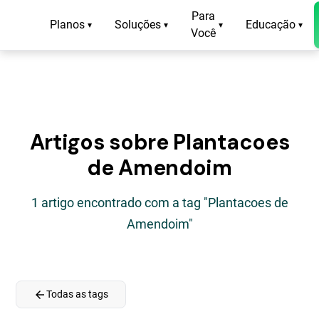
Para
Planos
Soluções
Educação
▾
▾
▾
▾
Você
Artigos sobre Plantacoes
de Amendoim
1 artigo encontrado com a tag "Plantacoes de
Amendoim"
arrow_back
Todas as tags