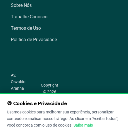
Sobre Nós
Trabalhe Conosco
Termos de Uso
Política de Privacidade
Av.
Osvaldo
Copyright
Aranha
© 2026
1022 –
Aegro.
Bom
🍪 Cookies e Privacidade
play_circle
camera_alt
public
work
Todos os
Fim,
direitos
Usamos cookies para melhorar sua experiência, personalizar
Porto
reservados.
conteúdo e analisar nosso tráfego. Ao clicar em "Aceitar todos",
Alegre –
você concorda com o uso de cookies.
Saiba mais
RS