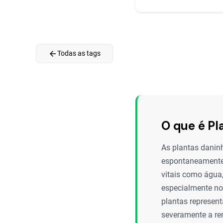
arrow_back
Todas as tags
O que é Pl
As plantas danin
espontaneamente 
vitais como água,
especialmente no 
plantas represen
severamente a ren