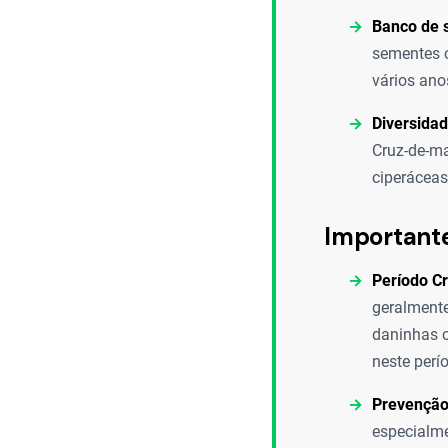
Banco de 
sementes c
vários ano
Diversidad
Cruz-de-ma
ciperáceas
Important
Período Cr
geralmente
daninhas c
neste perí
Prevenção 
especialme