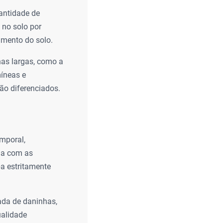
antidade de
 no solo por
imento do solo.
has largas, como a
míneas e
ão diferenciados.
mporal,
ia com as
pa estritamente
ada de daninhas,
ualidade