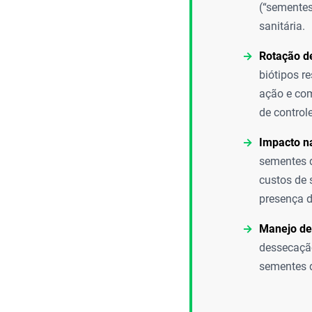
(“sementes
sanitária.
Rotação d
biótipos r
ação e com
de controle
Impacto na
sementes d
custos de 
presença d
Manejo de
dessecação
sementes d