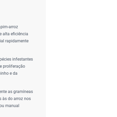
apim-arroz
 alta eficiência
cial rapidamente
pécies infestantes
 proliferação
inho e da
ente as gramíneas
s às do arroz nos
o ou manual