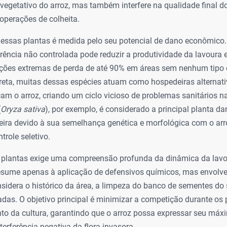
egetativo do arroz, mas também interfere na qualidade final do
 operações de colheita.
dessas plantas é medida pelo seu potencial de dano econômic
ferência não controlada pode reduzir a produtividade da lavour
ções extremas de perda de até 90% em áreas sem nenhum tipo
reta, muitas dessas espécies atuam como hospedeiras alternati
m o arroz, criando um ciclo vicioso de problemas sanitários n
(
Oryza sativa
), por exemplo, é considerado a principal planta d
ileira devido à sua semelhança genética e morfológica com o arr
ntrole seletivo.
plantas exige uma compreensão profunda da dinâmica da lavou
resume apenas à aplicação de defensivos químicos, mas envol
sidera o histórico da área, a limpeza do banco de sementes do 
adas. O objetivo principal é minimizar a competição durante os p
to da cultura, garantindo que o arroz possa expressar seu máx
terferência negativa da flora invasora.