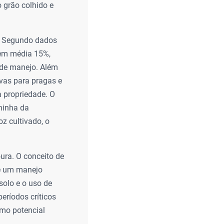
 grão colhido e
o. Segundo dados
a em média 15%,
 de manejo. Além
vas para pragas e
a propriedade. O
aninha da
oz cultivado, o
ra. O conceito de
ve um manejo
solo e o uso de
eríodos críticos
imo potencial