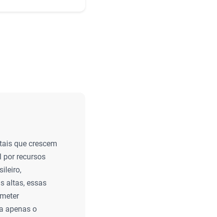
tais que crescem
 por recursos
ileiro,
s altas, essas
ometer
ta apenas o