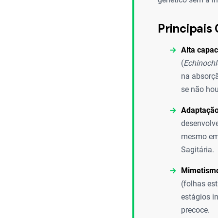
Principais 
Alta capac
(
Echinochl
na absorçã
se não hou
Adaptação
desenvolve
mesmo em 
Sagitária.
Mimetismo
(folhas es
estágios i
precoce.