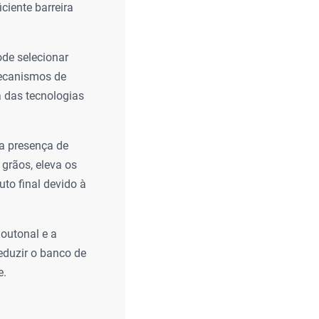
ciente barreira
de selecionar
mecanismos de
a das tecnologias
a presença de
grãos, eleva os
to final devido à
 outonal e a
eduzir o banco de
e.