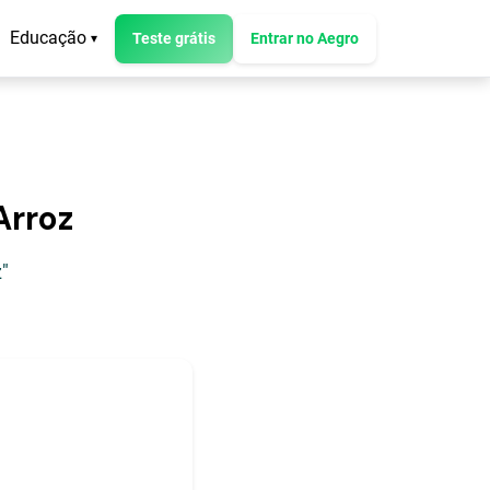
Educação
Teste grátis
Entrar no Aegro
▾
Arroz
"