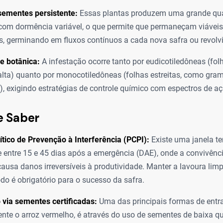
sementes persistente:
Essas plantas produzem uma grande qu
om dormência variável, o que permite que permaneçam viáveis
s, germinando em fluxos contínuos a cada nova safra ou revolv
e botânica:
A infestação ocorre tanto por eudicotiledôneas (fol
lta) quanto por monocotiledôneas (folhas estreitas, como gra
), exigindo estratégias de controle químico com espectros de aç
e Saber
ítico de Prevenção à Interferência (PCPI):
Existe uma janela te
 entre 15 e 45 dias após a emergência (DAE), onde a convivênc
ausa danos irreversíveis à produtividade. Manter a lavoura lim
odo é obrigatório para o sucesso da safra.
via sementes certificadas:
Uma das principais formas de entr
nte o arroz vermelho, é através do uso de sementes de baixa q