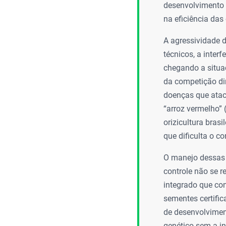
desenvolvimento v
na eficiência das
A agressividade 
técnicos, a inter
chegando a situa
da competição di
doenças que ataca
“arroz vermelho” 
orizicultura bras
que dificulta o co
O manejo dessas 
controle não se 
integrado que con
sementes certific
de desenvolvimen
genético sem a in