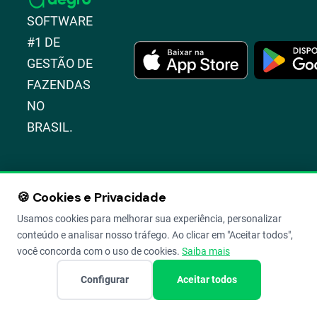
SOFTWARE
#1 DE
GESTÃO DE
FAZENDAS
NO
BRASIL.
Parceiros
🍪 Cookies e Privacidade
Usamos cookies para melhorar sua experiência, personalizar
Clube Aegro
conteúdo e analisar nosso tráfego. Ao clicar em "Aceitar todos",
você concorda com o uso de cookies.
Saiba mais
Programa de Parcerias
Configurar
Aceitar todos
Indique e ganhe
Programa de Pontos