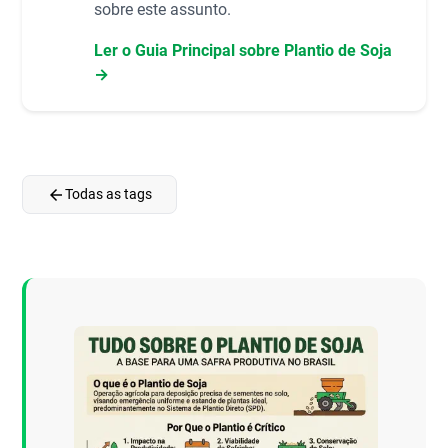
sobre este assunto.
Ler o Guia Principal sobre Plantio de Soja
→
arrow_back
Todas as tags