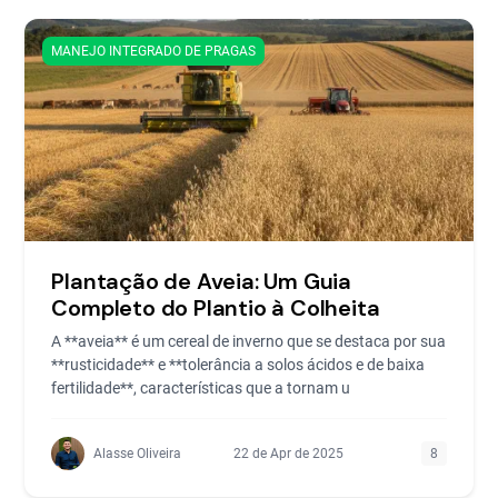
MANEJO INTEGRADO DE PRAGAS
Plantação de Aveia: Um Guia
Completo do Plantio à Colheita
A **aveia** é um cereal de inverno que se destaca por sua
**rusticidade** e **tolerância a solos ácidos e de baixa
fertilidade**, características que a tornam u
Alasse Oliveira
22 de Apr de 2025
8