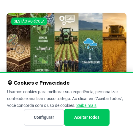
GESTÃO AGRÍCOLA
7 Fatores Essenciais para Aumentar a
🍪 Cookies e Privacidade
Produtividade Agrícola na sua
Usamos cookies para melhorar sua experiência, personalizar
Fazenda
conteúdo e analisar nosso tráfego. Ao clicar em "Aceitar todos",
você concorda com o uso de cookies.
Saiba mais
Produtividade agrícola: o que você precisa saber para
impulsionar os resultados da fazenda sem precisar de
Configurar
Aceitar todos
mais área agrícola