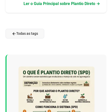
Ler o Guia Principal sobre Plantio Direto →
arrow_back
Todas as tags