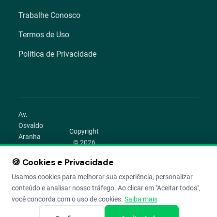
Trabalhe Conosco
Termos de Uso
Política de Privacidade
Av.
Osvaldo
Copyright
Aranha
© 2026
1022 –
Aegro.
Bom
🍪 Cookies e Privacidade
play_circle
camera_alt
public
work
Todos os
Fim,
direitos
Usamos cookies para melhorar sua experiência, personalizar
Porto
reservados.
conteúdo e analisar nosso tráfego. Ao clicar em "Aceitar todos",
Alegre –
você concorda com o uso de cookies.
Saiba mais
RS