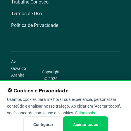
Trabalhe Conosco
Termos de Uso
Política de Privacidade
Av.
Osvaldo
Copyright
Aranha
© 2026
1022 –
Aegro.
Bom
🍪 Cookies e Privacidade
play_circle
camera_alt
public
work
Todos os
Fim,
direitos
Usamos cookies para melhorar sua experiência, personalizar
Porto
reservados.
conteúdo e analisar nosso tráfego. Ao clicar em "Aceitar todos",
Alegre –
você concorda com o uso de cookies.
Saiba mais
RS
Configurar
Aceitar todos