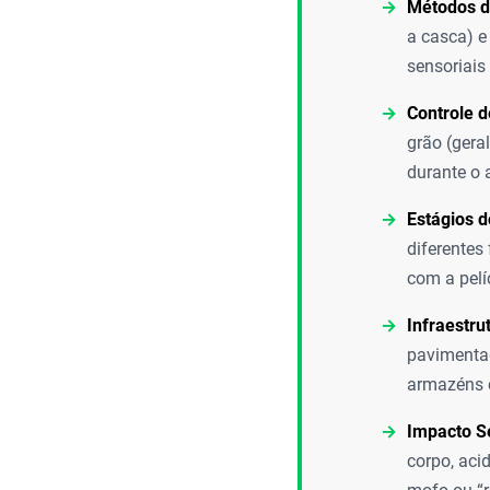
Métodos d
a casca) e
sensoriais 
Controle 
grão (gera
durante o
Estágios d
diferentes
com a pelí
Infraestru
pavimentad
armazéns c
Impacto Se
corpo, aci