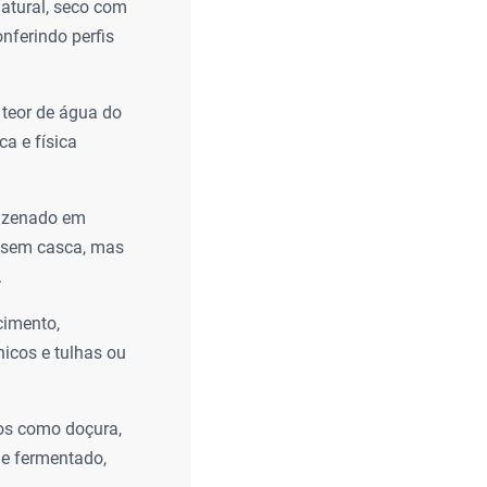
natural, seco com
nferindo perfis
 teor de água do
ca e física
mazenado em
 (sem casca, mas
.
cimento,
icos e tulhas ou
tos como doçura,
de fermentado,