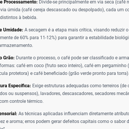
e Processamento:
Divide-se principalmente em via seca (café 
 via úmida (café cereja descascado ou despolpado), cada um co
distintos à bebida.
de Umidade:
A secagem é a etapa mais crítica, visando reduzir o
lmente de 60% para 11-12%) para garantir a estabilidade biológi
 armazenamento.
o Grão:
Durante o processo, o café pode ser classificado e ar
 formas: café em coco (fruto seco inteiro), café em pergaminho
cula protetora) e café beneficiado (grão verde pronto para torra)
tura Específica:
Exige estruturas adequadas como terreiros (de 
os ou suspensos), lavadores, descascadores, secadores mecân
om controle térmico.
nsorial:
As técnicas aplicadas influenciam diretamente atribu
dez e aroma; erros podem gerar defeitos capitais como o sabor 