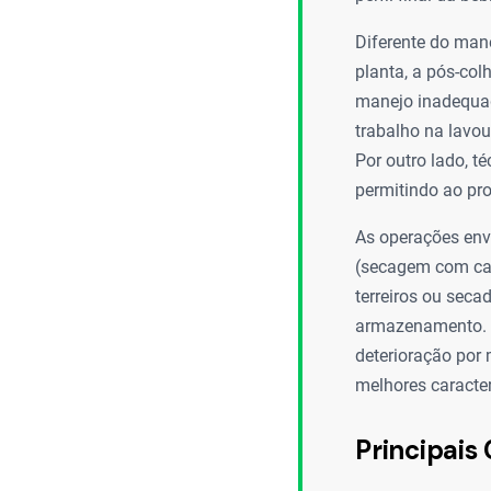
Diferente do mane
planta, a pós-col
manejo inadequad
trabalho na lavou
Por outro lado, 
permitindo ao pr
As operações envo
(secagem com cas
terreiros ou sec
armazenamento. O
deterioração por
melhores caracter
Principais 