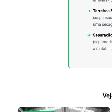
amenas (id
Terreiros
suspensos 
uma secag
Separação
(separando
a rentabili
Vej