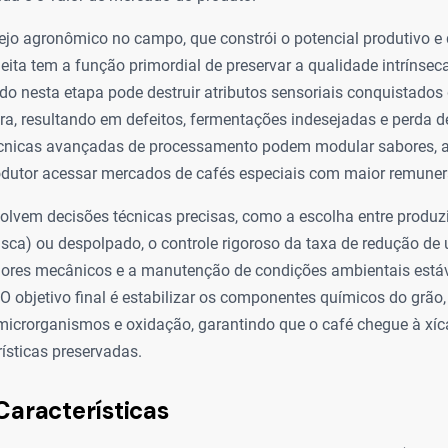
jo agronômico no campo, que constrói o potencial produtivo e 
heita tem a função primordial de preservar a qualidade intrínse
o nesta etapa pode destruir atributos sensoriais conquistados
ra, resultando em defeitos, fermentações indesejadas e perda de
técnicas avançadas de processamento podem modular sabores, a
odutor acessar mercados de cafés especiais com maior remune
lvem decisões técnicas precisas, como a escolha entre produzi
ca) ou despolpado, o controle rigoroso da taxa de redução de
adores mecânicos e a manutenção de condições ambientais estáv
 objetivo final é estabilizar os componentes químicos do grão
 microrganismos e oxidação, garantindo que o café chegue à xí
ísticas preservadas.
Características