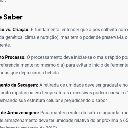
io”.
e Saber
o vs. Criação:
É fundamental entender que a pós-colheita não 
da genética, clima e nutrição), mas tem o poder de preservá-la ou
ente.
no Processo:
O processamento deve iniciar-se o mais rápido po
preferencialmente no mesmo dia) para evitar o início de ferment
adas que depreciam a bebida.
ento da Secagem:
A retirada de umidade deve ser gradual e 
muito rápidas ou em temperaturas excessivas podem causar o 
uebrando sua estrutura celular e prejudicando o sabor.
s de Armazenagem:
Para manter o valor da safra e aguardar me
e armazenamento deve ter umidade relativa do ar próxima a 6