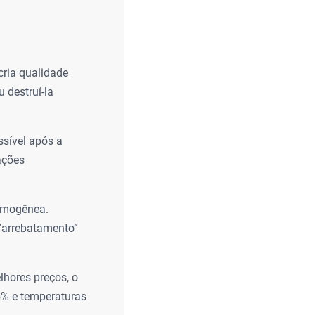
cria qualidade
 destruí-la
ssível após a
ações
homogênea.
“arrebatamento”
lhores preços, o
5% e temperaturas