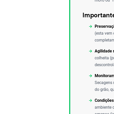
mofo ou “r
Important
Preservaçã
(esta vem 
completam
Agilidade 
colheita (
descontrol
Monitoram
Secagens 
do grão, q
Condiçõe
ambiente d