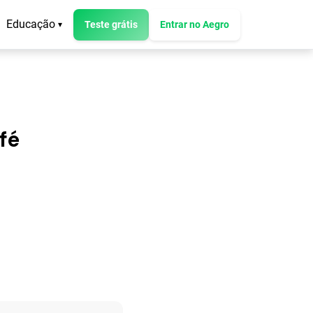
Educação
Teste grátis
Entrar no Aegro
▾
fé