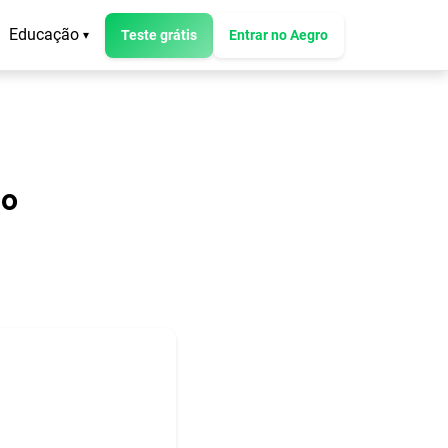
Educação
Teste grátis
Entrar no Aegro
▾
ho