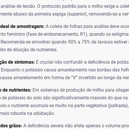
 análise de tecido. O protocolo padrão para o milho exige a cole
mente abaixo da primeira espiga (superior), removendo-se a nerv
deal de amostragem:
A coleta de folhas para análise deve ocor
nto feminino (fase de embonecamento, R1), quando os estigma
Recomenda-se amostrar quando 50% a 75% da lavoura estiver n
eito de diluição de nutrientes.
ção de sintomas:
É crucial não confundir a deficiência de potá
. Enquanto o potássio causa amarelamento nas bordas das folh
 causa amarelamento em forma de “V” invertido ao longo da nerv
 de nutrientes:
Em sistemas de produção de milho para silagem
 de potássio do solo são significativamente maiores do que n
pois o nutriente acumula-se muito na parte vegetativa (palhada),
 mais robusta na adubação.
 dos grãos:
A deficiência severa não afeta apenas o volume pro