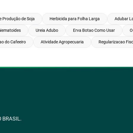
e Produção de Soja
Herbicida para Folha Larga
Adubar La
 Nematoides
Ureia Adubo
Erva Botao Como Usar
O
o do Cafeeiro
Atividade Agropecuaria
Regularizacao Fisc
 BRASIL.