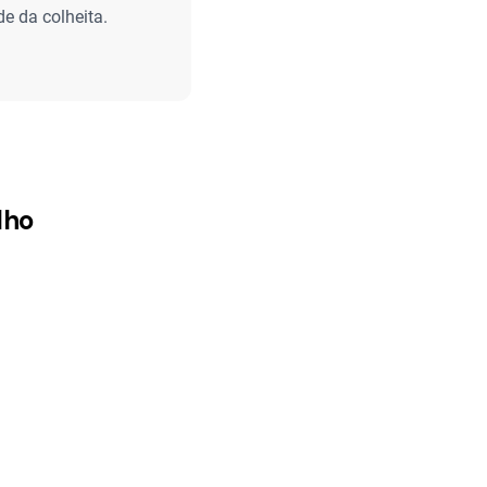
e da colheita.
lho