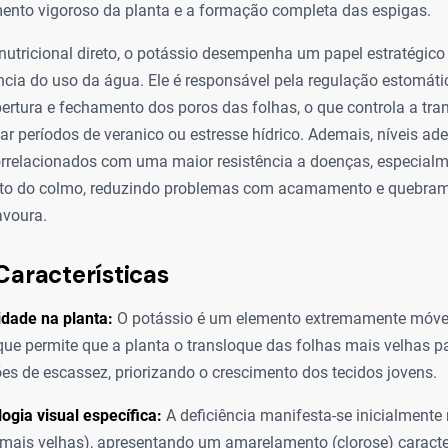
imento vigoroso da planta e a formação completa das espigas.
nutricional direto, o potássio desempenha um papel estratégico
ência do uso da água. Ele é responsável pela regulação estomátic
rtura e fechamento dos poros das folhas, o que controla a tra
tar períodos de veranico ou estresse hídrico. Ademais, níveis a
orrelacionados com uma maior resistência a doenças, especialm
nto do colmo, reduzindo problemas com acamamento e quebram
avoura.
Características
idade na planta:
O potássio é um elemento extremamente móvel
 que permite que a planta o transloque das folhas mais velhas 
es de escassez, priorizando o crescimento dos tecidos jovens.
ogia visual específica:
A deficiência manifesta-se inicialmente
 (mais velhas), apresentando um amarelamento (clorose) caracte