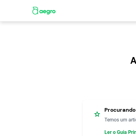
A
Procurando 
star
Temos um artig
Ler o Guia Pri