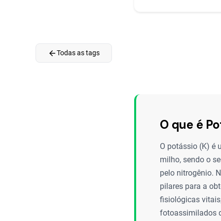
arrow_back
Todas as tags
O que é Po
O potássio (K) é 
milho, sendo o s
pelo nitrogênio. 
pilares para a ob
fisiológicas vitai
fotoassimilados 