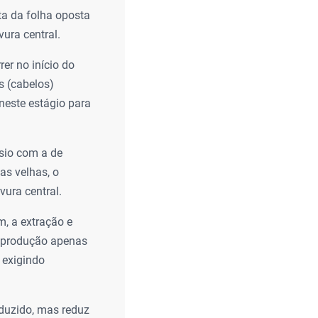
ta da folha oposta
ura central.
rer no início do
s (cabelos)
este estágio para
ssio com a de
as velhas, o
ura central.
, a extração e
a produção apenas
 exigindo
duzido, mas reduz