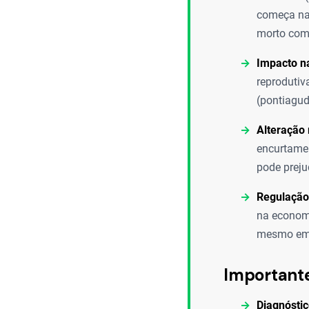
começa nas
morto com
Impacto n
reprodutiv
(pontiagud
Alteração
encurtamen
pode prejud
Regulação
na economi
mesmo em 
Important
Diagnóstico