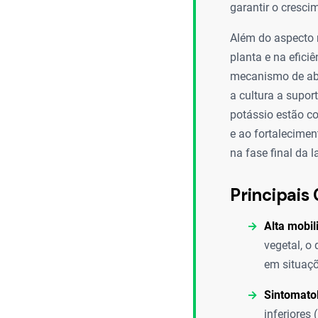
garantir o cresc
Além do aspecto 
planta e na efici
mecanismo de abe
a cultura a supor
potássio estão c
e ao fortalecime
na fase final da l
Principais 
Alta mobil
vegetal, o
em situaçõ
Sintomatol
inferiores