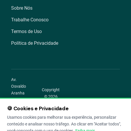
Sobre Nós
Trabalhe Conosco
Termos de Uso
Política de Privacidade
Av.
Osvaldo
Copyright
Aranha
© 2026
1022 –
Aegro.
Bom
🍪 Cookies e Privacidade
play_circle
camera_alt
public
work
Todos os
Fim,
direitos
Usamos cookies para melhorar sua experiência, personalizar
Porto
reservados.
conteúdo e analisar nosso tráfego. Ao clicar em "Aceitar todos",
Alegre –
você concorda com o uso de cookies.
Saiba mais