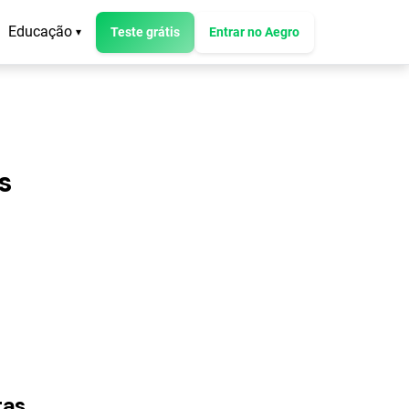
Educação
Teste grátis
Entrar no Aegro
▾
s
tas