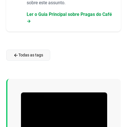
sobre este assunto.
Ler o Guia Principal sobre Pragas do Café
→
arrow_back
Todas as tags