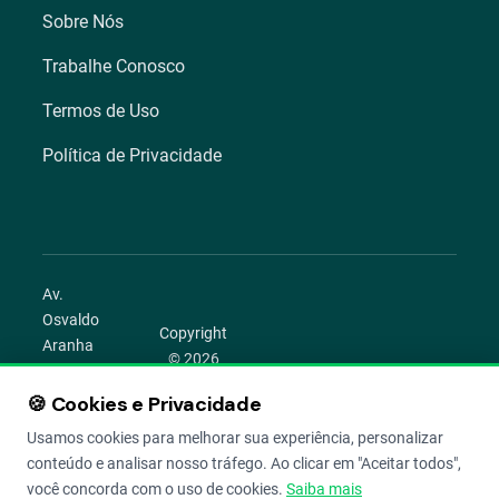
Sobre Nós
Trabalhe Conosco
Termos de Uso
Política de Privacidade
Av.
Osvaldo
Copyright
Aranha
© 2026
1022 –
Aegro.
Bom
🍪 Cookies e Privacidade
play_circle
camera_alt
public
work
Todos os
Fim,
direitos
Usamos cookies para melhorar sua experiência, personalizar
Porto
reservados.
conteúdo e analisar nosso tráfego. Ao clicar em "Aceitar todos",
Alegre –
você concorda com o uso de cookies.
Saiba mais