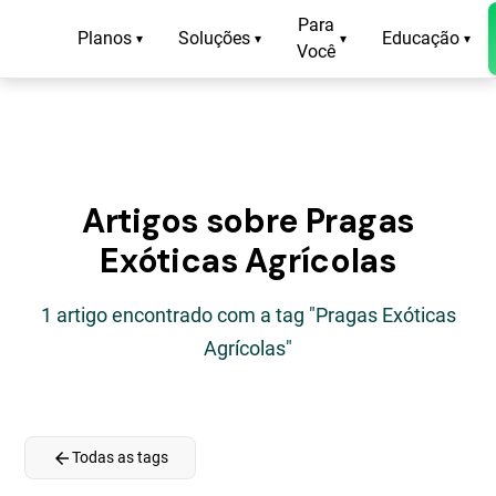
Para
Planos
Soluções
Educação
▾
▾
▾
▾
Você
Artigos sobre Pragas
Exóticas Agrícolas
1 artigo encontrado com a tag "Pragas Exóticas
Agrícolas"
arrow_back
Todas as tags