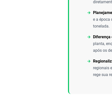
diretament
Planejamen
e a época 
tonelada.
Diferença
planta, en
após os de
Regionali
regionais 
rege sua r