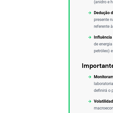
(anidro e h
Dedução d
presente 
referente 
Influência
de energia
petróleo) e
Important
Monitoram
laboratori
definirá o
Volatilida
macroeconô