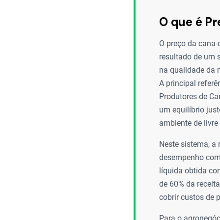
O que é P
O preço da cana-d
resultado de um 
na qualidade da m
A principal refe
Produtores de Can
um equilíbrio jus
ambiente de livr
Neste sistema, a 
desempenho comerc
líquida obtida co
de 60% da receita
cobrir custos de
Para o agronegóci