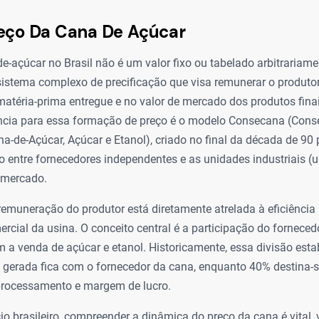
reço Da Cana De Açúcar
e-açúcar no Brasil não é um valor fixo ou tabelado arbitrariam
sistema complexo de precificação que visa remunerar o produto
atéria-prima entregue e no valor de mercado dos produtos finai
rência para essa formação de preço é o modelo Consecana (Cons
a-de-Açúcar, Açúcar e Etanol), criado no final da década de 90 
to entre fornecedores independentes e as unidades industriais 
e mercado.
remuneração do produtor está diretamente atrelada à eficiência 
ial da usina. O conceito central é a participação do fornecedo
m a venda de açúcar e etanol. Historicamente, essa divisão esta
 gerada fica com o fornecedor da cana, enquanto 40% destina-se
 processamento e margem de lucro.
o brasileiro, compreender a dinâmica do preço da cana é vital, v