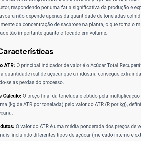
setor, respondendo por uma fatia significativa da produção e ex
 lavoura não depende apenas da quantidade de toneladas colhida
ente da concentração de sacarose na planta, o que torna o 
ade tão importante quanto o focado em volume.
Características
o ATR:
O principal indicador de valor é o Açúcar Total Recuperá
 a quantidade real de açúcar que a indústria consegue extrair d
o-se as perdas do processo.
 Cálculo:
O preço final da tonelada é obtido pela multiplicação
ima (kg de ATR por tonelada) pelo valor do ATR (R por kg), def
ecana.
odutos:
O valor do ATR é uma média ponderada dos preços de v
inais, incluindo diferentes tipos de açúcar (mercado interno e ex