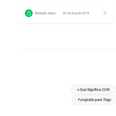
safra.
Redação Aegro
30 de Aug de 2019
7
o Que Significa CCIR
Fungicida para Trigo