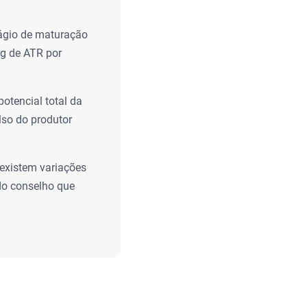
tágio de maturação
kg de ATR por
otencial total da
lso do produtor
existem variações
 do conselho que