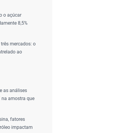
o o açúcar
adamente 8,5%
e três mercados: o
atrelado ao
 as análises
RT na amostra que
na, fatores
tróleo impactam