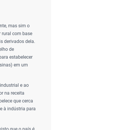
ente, mas sim o
r rural com base
s derivados dela.
elho de
para estabelecer
(usinas) em um
industrial e ao
r na receita
belece que cerca
 à indústria para
isto que o país é