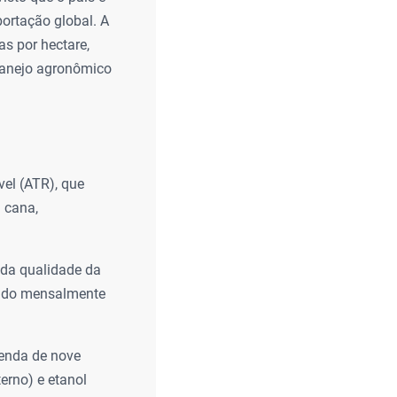
portação global. A
s por hectare,
manejo agronômico
vel (ATR), que
a cana,
 da qualidade da
inido mensalmente
enda de nove
terno) e etanol