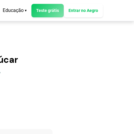
Educação
Teste grátis
Entrar no Aegro
▾
úcar
"