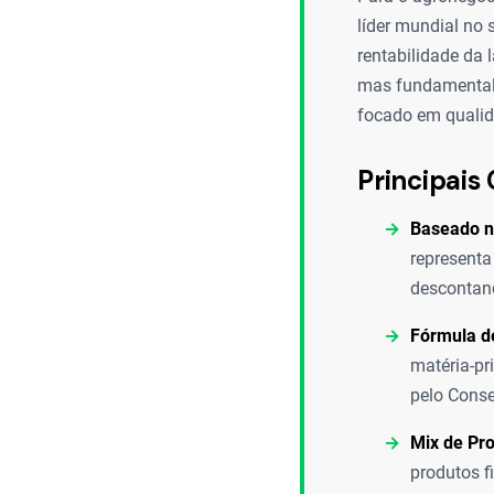
líder mundial no 
rentabilidade da
mas fundamentalm
focado em qualid
Principais 
Baseado n
representa
descontand
Fórmula de
matéria-pr
pelo Cons
Mix de Pr
produtos f