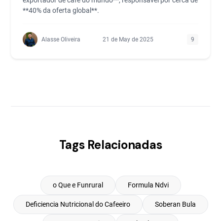
exportador de café do mundo**, responsável por cerca de
**40% da oferta global**.
Alasse Oliveira
21 de May de 2025
9
Tags Relacionadas
o Que e Funrural
Formula Ndvi
Deficiencia Nutricional do Cafeeiro
Soberan Bula