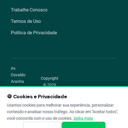
Trabalhe Conosco
Termos de Uso
Política de Privacidade
Av.
Osvaldo
Copyright
Aranha
© 2026
1022 –
Aegro.
Bom
🍪 Cookies e Privacidade
play_circle
camera_alt
public
work
Todos os
Fim,
direitos
Usamos cookies para melhorar sua experiência, personalizar
Porto
reservados.
conteúdo e analisar nosso tráfego. Ao clicar em "Aceitar todos",
Alegre –
você concorda com o uso de cookies.
Saiba mais
RS