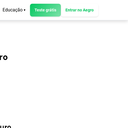
Educação
Teste grátis
Entrar no Aegro
▾
ro
turo