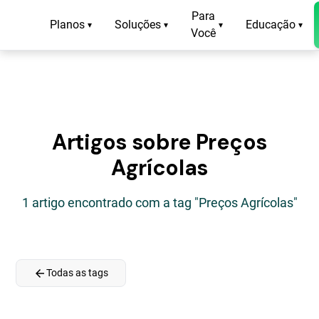
Para
Planos
Soluções
Educação
▾
▾
▾
▾
Você
Artigos sobre Preços
Agrícolas
1 artigo encontrado com a tag "Preços Agrícolas"
arrow_back
Todas as tags