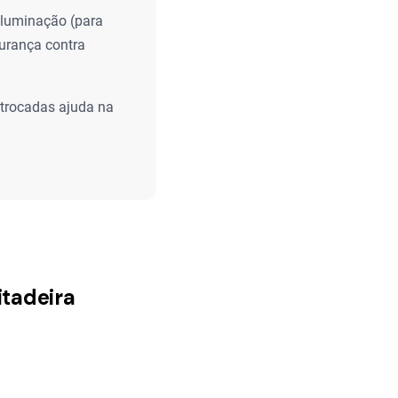
 iluminação (para
gurança contra
trocadas ajuda na
itadeira