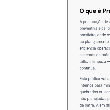
O que é Pr
A preparação de 
preventiva e cali
brasileiro, onde 
ao planejamento d
eficiência operac
sistemas da máqu
trilha e limpeza 
contínua.
Esta prática vai 
internos para min
quebrados ou com
não planejadas p
da safra. Além d