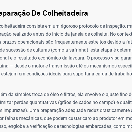
eparação De Colheitadeira
colheitadeira consiste em um rigoroso protocolo de inspeção, 
bração realizado antes do início da janela de colheita. No conte
os prazos operacionais são frequentemente estreitos devido a fat
e sucessão de culturas (como a safrinha), esta etapa é determ
ional e o resultado econômico da lavoura. O processo visa garan
ina — desde o motor e transmissão até os mecanismos específi
— estejam em condições ideais para suportar a carga de trabalho
além da simples troca de óleo e filtros; ela envolve o ajuste fin
imizar perdas quantitativas (grãos deixados no campo) e qualit
 impurezas). Uma preparação adequada reduz drasticamente o
or falhas mecânicas, que podem custar caro ao produtor em mo
isso, engloba a verificação de tecnologias embarcadas, como mo