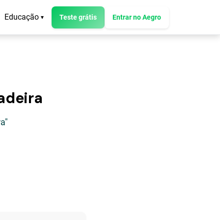
Educação
Teste grátis
Entrar no Aegro
▾
adeira
a"