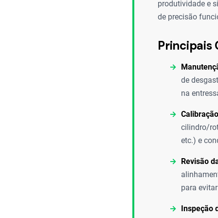
produtividade e s
de precisão func
Principais 
Manutençã
de desgast
na entress
Calibração
cilindro/ro
etc.) e co
Revisão da
alinhament
para evita
Inspeção d