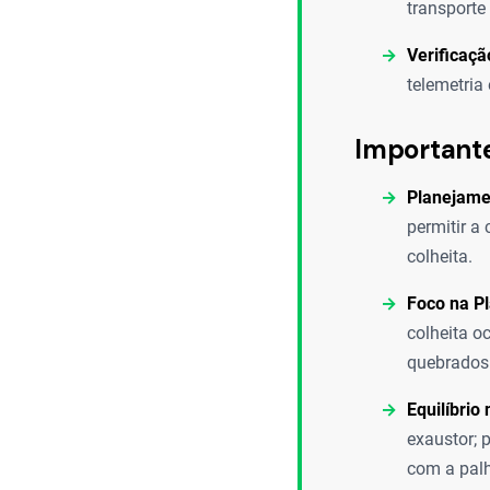
transporte
Verificaçã
telemetria
Important
Planejame
permitir a
colheita.
Foco na P
colheita o
quebrados 
Equilíbrio
exaustor; 
com a pal