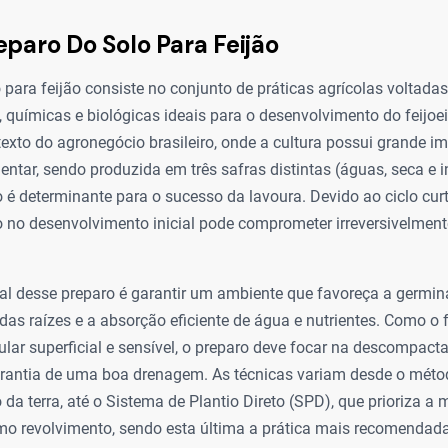
eparo Do Solo Para Feijão
 para feijão consiste no conjunto de práticas agrícolas voltadas 
, químicas e biológicas ideais para o desenvolvimento do feijoei
texto do agronegócio brasileiro, onde a cultura possui grande i
ntar, sendo produzida em três safras distintas (águas, seca e 
é determinante para o sucesso da lavoura. Devido ao ciclo curt
o no desenvolvimento inicial pode comprometer irreversivelment
pal desse preparo é garantir um ambiente que favoreça a germi
s raízes e a absorção eficiente de água e nutrientes. Como o f
lar superficial e sensível, o preparo deve focar na descompact
arantia de uma boa drenagem. As técnicas variam desde o méto
da terra, até o Sistema de Plantio Direto (SPD), que prioriza 
mo revolvimento, sendo esta última a prática mais recomendada