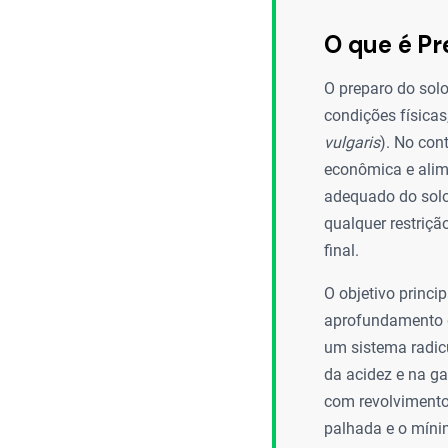
O que é Pr
O preparo do solo
condições físicas
vulgaris
). No con
econômica e alime
adequado do solo 
qualquer restriçã
final.
O objetivo princi
aprofundamento da
um sistema radicu
da acidez e na g
com revolvimento 
palhada e o míni