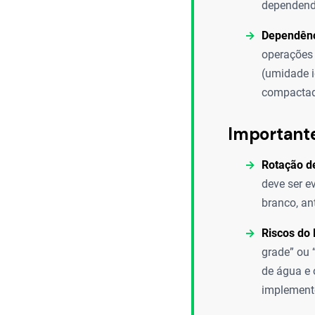
dependendo
Dependênc
operações
(umidade i
compactad
Important
Rotação de
deve ser e
branco, an
Riscos do
grade” ou 
de água e 
implement