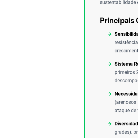
sustentabilidade 
Principais 
Sensibili
resistênci
cresciment
Sistema Ra
primeiros 
descompact
Necessida
(arenosos 
ataque de 
Diversida
grades), p