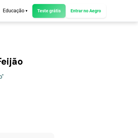
Educação
Teste grátis
Entrar no Aegro
▾
Feijão
o"