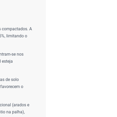
os compactados. A
5%, limitando o
entram-se nos
 esteja
as de solo
s favorecem o
cional (arados e
tio na palha),