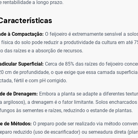
e rentabilidade a longo prazo.
Características
dade à Compactação:
O feijoeiro é extremamente sensível a sol
a física do solo pode reduzir a produtividade da cultura em até 7
o das raízes e a absorção de recursos.
dicular Superficial:
Cerca de 85% das raízes do feijoeiro conc
20 cm de profundidade, o que exige que essa camada superficial
ada, fértil e com pH corrigido.
de de Drenagem:
Embora a planta se adapte a diferentes textur
a argilosos), a drenagem é o fator limitante. Solos encharcado
fungos às sementes e raízes, reduzindo o estande de plantas.
de de Métodos:
O preparo pode ser realizado via método conven
reparo reduzido (uso de escarificador) ou semeadura direta (plan