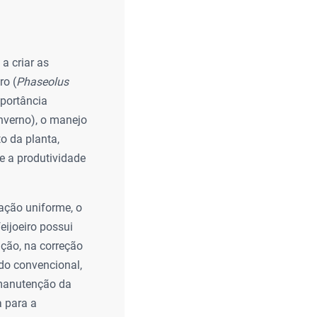
a criar as
ro (
Phaseolus
mportância
inverno), o manejo
o da planta,
e a produtividade
nação uniforme, o
eijoeiro possui
ação, na correção
do convencional,
a manutenção da
 para a