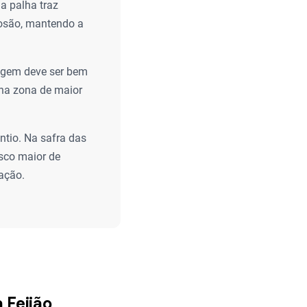
a palha traz
erosão, mantendo a
lagem deve ser bem
 na zona de maior
ntio. Na safra das
sco maior de
ação.
 Feijão