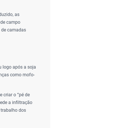
duzido, as
e de campo
ão de camadas
u logo após a soja
oenças como mofo-
 criar o “pé de
de a infiltração
 trabalho dos