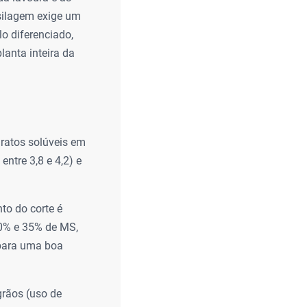
 silagem exige um
lo diferenciado,
lanta inteira da
ratos solúveis em
entre 3,8 e 4,2) e
to do corte é
30% e 35% de MS,
 para uma boa
grãos (uso de