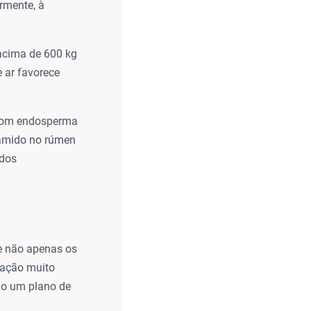
rmente, à
acima de 600 kg
 ar favorece
s com endosperma
 amido no rúmen
ados
ve não apenas os
tração muito
ndo um plano de