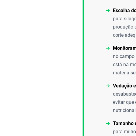
Escolha do
para silag
produção de
corte adeq
Monitoram
no campo é
está na me
matéria se
Vedação e
desabastec
evitar que
nutriciona
Tamanho d
para milho