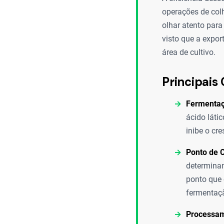
operações de colh
olhar atento para
visto que a expor
área de cultivo.
Principais 
Fermentaç
ácido láti
inibe o cr
Ponto de C
determinan
ponto que
fermentaç
Processam