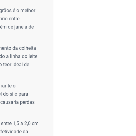
grãos é o melhor
brio entre
além de janela de
mento da colheita
o a linha do leite
 teor ideal de
urante o
l do silo para
 causaria perdas
entre 1,5 a 2,0 cm
efetividade da