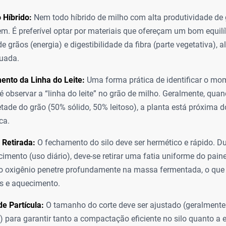
 Híbrido:
Nem todo híbrido de milho com alta produtividade de 
em. É preferível optar por materiais que ofereçam um bom equilí
 grãos (energia) e digestibilidade da fibra (parte vegetativa), 
uada.
ento da Linha do Leite:
Uma forma prática de identificar o mo
 observar a “linha do leite” no grão de milho. Geralmente, quand
tade do grão (50% sólido, 50% leitoso), a planta está próxima do
ca.
 Retirada:
O fechamento do silo deve ser hermético e rápido. D
imento (uso diário), deve-se retirar uma fatia uniforme do paine
 o oxigênio penetre profundamente na massa fermentada, o que
is e aquecimento.
e Partícula:
O tamanho do corte deve ser ajustado (geralmente 
) para garantir tanto a compactação eficiente no silo quanto a 