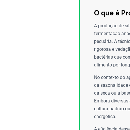
O que é P
A produção de si
fermentação anae
pecuária. A técni
rigorosa e vedaçã
bactérias que con
alimento por long
No contexto do a
da sazonalidade 
da seca ou a base
Embora diversas 
cultura padrão-ou
energética.
A eficiência dess