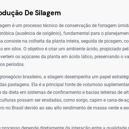
rodução De Silagem
lagem é um processo técnico de conservação de forragem úmid
róbica (ausência de oxigênio), fundamental para o planejament
ca consiste na colheita da planta inteira, seguida de picagem,
o em silos. O objetivo é criar um ambiente ácido, propiciado pe
vertem os açúcares da planta em ácido lático, preservando o val
os períodos.
gronegócio brasileiro, a silagem desempenha um papel estratég
das pastagens. Ela é a principal fonte de volumoso suplementa
 da dieta em sistemas de confinamento e bacias leiteiras de alt
culturas possam ser ensiladas, como sorgo, capim e cana-de-açú
ro no Brasil devido ao seu alto rendimento de massa verde e ex
e processo depende diretamente da interação entre a qualidade 