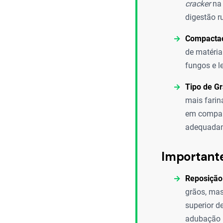
cracker
na 
digestão r
Compacta
de matéria
fungos e l
Tipo de Gr
mais farin
em compar
adequada
Important
Reposição 
grãos, mas
superior d
adubação r