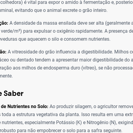
colhedora) é vital para expor o amido à fermentação e, posterio
uminal, evitando que o animal excrete o grão inteiro.
ção:
A densidade da massa ensilada deve ser alta (geralmente 
 verde/m³) para expulsar o oxigênio rapidamente. A presença de
eveduras que aquecem o silo e consomem nutrientes.
ão:
A vitreosidade do grão influencia a digestibilidade. Milho
áceo ou dentado tendem a apresentar maior digestibilidade do
ação aos milhos de endosperma duro (vítreo), se não process
mente.
e Saber
de Nutrientes no Solo:
Ao produzir silagem, o agricultor remo
 toda a estrutura vegetativa da planta. Isso resulta em uma ex
e nutrientes, especialmente Potássio (K) e Nitrogênio (N), exigi
obusto para não empobrecer o solo para a safra seguinte.