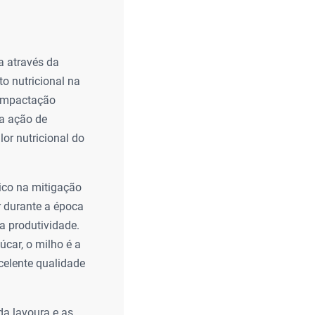
a através da
o nutricional na
 compactação
la ação de
or nutricional do
ico na mitigação
r durante a época
a produtividade.
car, o milho é a
celente qualidade
da lavoura e as