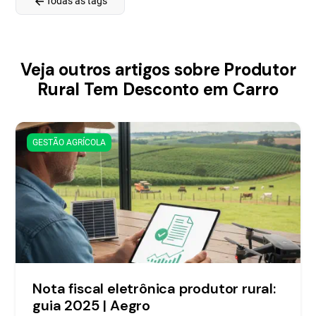
arrow_back
Todas as tags
Veja outros artigos sobre Produtor
Rural Tem Desconto em Carro
GESTÃO AGRÍCOLA
Nota fiscal eletrônica produtor rural:
guia 2025 | Aegro