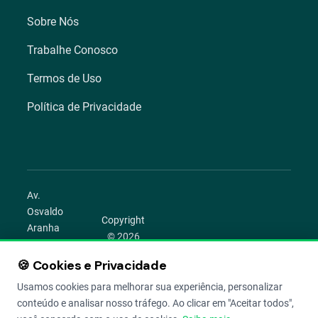
Sobre Nós
Trabalhe Conosco
Termos de Uso
Política de Privacidade
Av.
Osvaldo
Copyright
Aranha
© 2026
1022 –
Aegro.
Bom
🍪 Cookies e Privacidade
play_circle
camera_alt
public
work
Todos os
Fim,
direitos
Usamos cookies para melhorar sua experiência, personalizar
Porto
reservados.
conteúdo e analisar nosso tráfego. Ao clicar em "Aceitar todos",
Alegre –