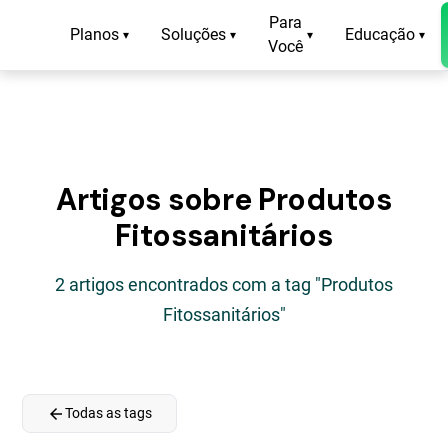
Para
Planos
Soluções
Educação
▾
▾
▾
▾
Você
Artigos sobre Produtos
Fitossanitários
2 artigos encontrados com a tag "Produtos
Fitossanitários"
arrow_back
Todas as tags