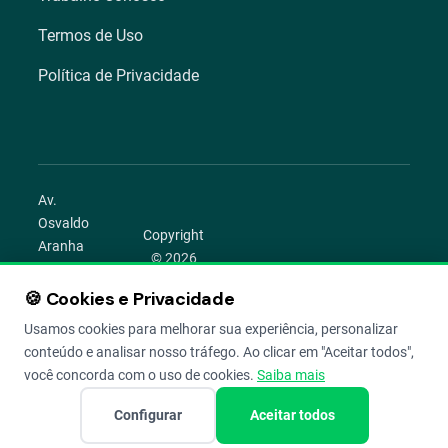
Termos de Uso
Política de Privacidade
Av.
Osvaldo
Copyright
Aranha
© 2026
1022 –
Aegro.
Bom
🍪 Cookies e Privacidade
play_circle
camera_alt
public
work
Todos os
Fim,
direitos
Usamos cookies para melhorar sua experiência, personalizar
Porto
reservados.
conteúdo e analisar nosso tráfego. Ao clicar em "Aceitar todos",
Alegre –
você concorda com o uso de cookies.
Saiba mais
RS
Configurar
Aceitar todos