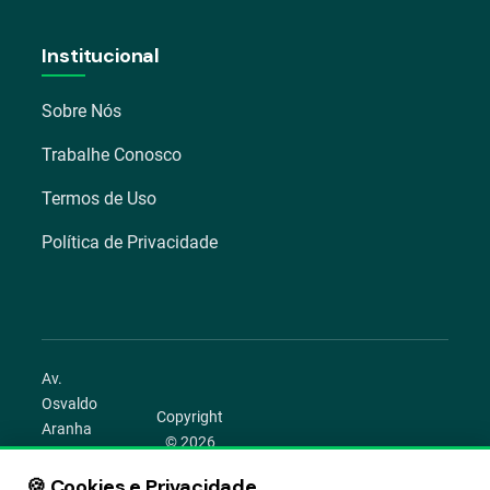
Institucional
Sobre Nós
Trabalhe Conosco
Termos de Uso
Política de Privacidade
Av.
Osvaldo
Copyright
Aranha
© 2026
1022 –
Aegro.
Bom
🍪 Cookies e Privacidade