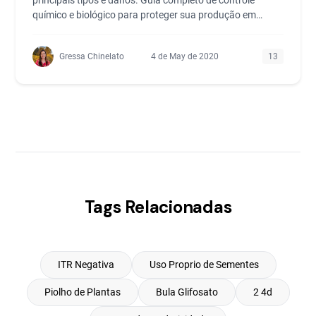
principais tipos e danos. Guia completo de controle
químico e biológico para proteger sua produção em
2025.
Gressa Chinelato
4 de May de 2020
13
Tags Relacionadas
ITR Negativa
Uso Proprio de Sementes
Piolho de Plantas
Bula Glifosato
2 4d