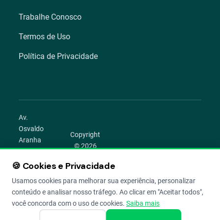
Trabalhe Conosco
Termos de Uso
Política de Privacidade
Av.
Osvaldo
Copyright
Aranha
© 2026
1022 –
Aegro.
Bom
🍪 Cookies e Privacidade
play_circle
camera_alt
public
work
Todos os
Fim,
direitos
Usamos cookies para melhorar sua experiência, personalizar
Porto
reservados.
conteúdo e analisar nosso tráfego. Ao clicar em "Aceitar todos",
Alegre –
você concorda com o uso de cookies.
Saiba mais
RS